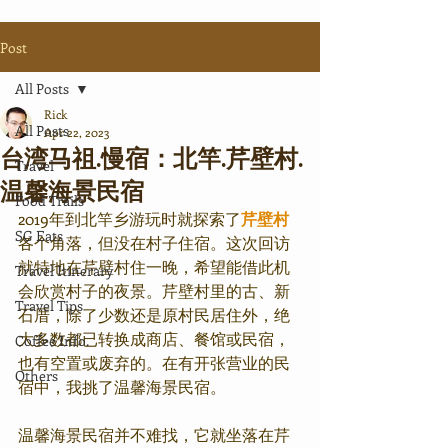
Post
All Posts
Rick
All Posts
Apr 22, 2023
台湾马祖.慢宿：北竿.芹壁村.
Travel
温馨海景⺠宿
Food Trails
2019年到北竿乡游玩时就探索了
芹壁村
SG Eats
各个角落，但没在村子住宿。这次回访
就特地在芹壁村住一晚，希望能借此机
Travel Itinerary
会欣赏村子的夜景。芹壁村里的古、新
Travel Tips
石厝，除了少数还是原村民居住外，绝
大多数都已转换成商店、餐馆或民宿，
Coffee Info.
也有空置或废弃的。在有开张营业的民
Others
宿中，我挑了温馨海景民宿。
温馨海景民宿并不难找，它就坐落在芹