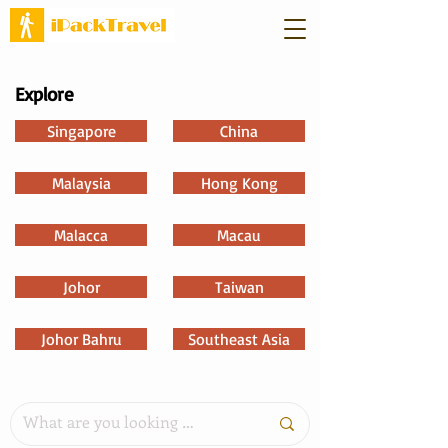
Explore
Singapore
China
Malaysia
Hong Kong
Malacca
Macau
Johor
Taiwan
Johor Bahru
Southeast Asia