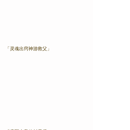
「灵魂出窍神游救父」