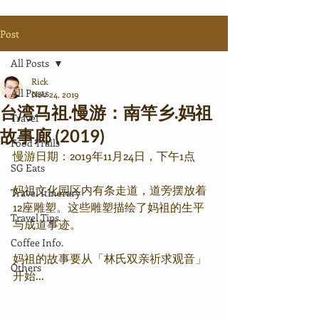
Post
All Posts
Rick
All Posts
Nov 24, 2019
台湾马祖.慢游：南竿乡.妈祖
Travel
故事廊 (2019)
Food Trails
慢游日期：2019年11月24日，下午1点
SG Eats
妈祖文化园区内有条走道，道旁摆放着
Travel Itinerary
12座雕塑。这些雕塑描绘了妈祖的生平
Travel Tips
与成道事迹。
Coffee Info.
妈祖的故事要从「林氏双亲祈求观音」
Others
开始...