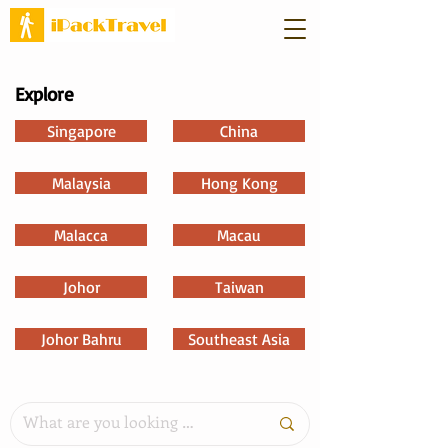
Explore
Singapore
China
Malaysia
Hong Kong
Malacca
Macau
Johor
Taiwan
Johor Bahru
Southeast Asia