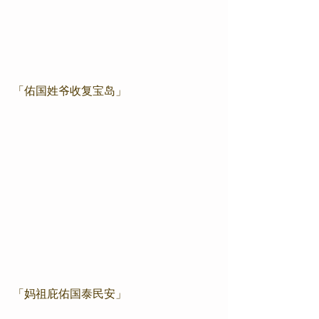
「佑国姓爷收复宝岛」
「妈祖庇佑国泰民安」