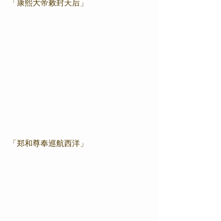
「康熙大帝敕封天后」
「郑和尊奉巡航西洋」