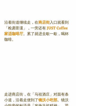
沿着街道继续走，在
商店街
入口就看到
「检肃匪谍」，一旁还有
JUST Coffee 
家适咖啡厅
。累了就进去歇一歇，喝杯
咖啡。
走进商店街，在「马祖酒庄」对面有条
小道，沿着走便到了
镜沃小吃部
。镜沃
小吃旁的标语是「发扬马祖精神」。芹