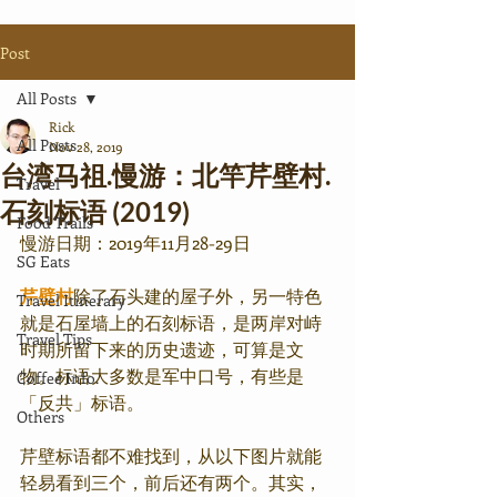
Post
All Posts
Rick
All Posts
Nov 28, 2019
台湾马祖.慢游：北竿芹壁村.
Travel
石刻标语 (2019)
Food Trails
慢游日期：2019年11月28-29日
SG Eats
芹壁村
除了石头建的屋子外，另一特色
Travel Itinerary
就是石屋墙上的石刻标语，是两岸对峙
Travel Tips
时期所留下来的历史遗迹，可算是文
物。标语大多数是军中口号，有些是
Coffee Info.
「反共」标语。
Others
芹壁标语都不难找到，从以下图片就能
轻易看到三个，前后还有两个。其实，