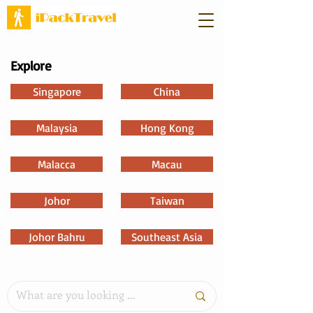
Explore
Singapore
China
Malaysia
Hong Kong
Malacca
Macau
Johor
Taiwan
Johor Bahru
Southeast Asia