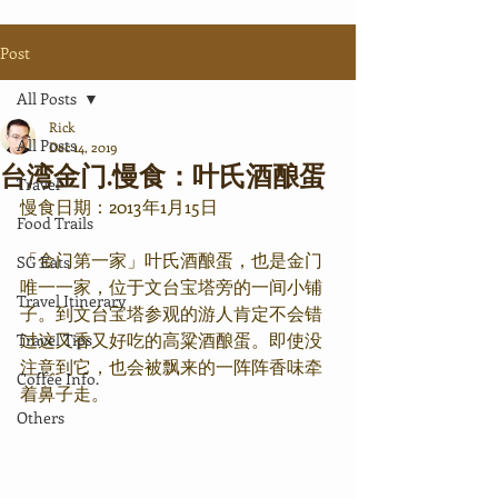
Post
All Posts
Rick
All Posts
Dec 14, 2019
台湾金门.慢食：叶氏酒酿蛋
Travel
慢食日期：2013年1月15日
Food Trails
「金门第一家」叶氏酒酿蛋，也是金门
SG Eats
唯一一家，位于文台宝塔旁的一间小铺
Travel Itinerary
子。到文台宝塔参观的游人肯定不会错
过这又香又好吃的高粱酒酿蛋。即使没
Travel Tips
注意到它，也会被飘来的一阵阵香味牵
Coffee Info.
着鼻子走。
Others