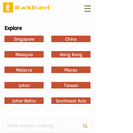
Explore
Singapore
China
Malaysia
Hong Kong
Malacca
Macau
Johor
Taiwan
Johor Bahru
Southeast Asia