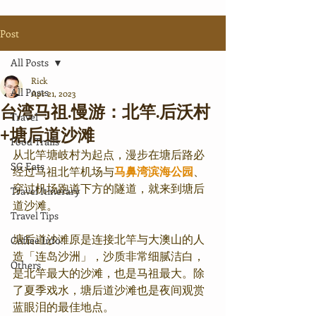
Post
All Posts
Rick
All Posts
Apr 21, 2023
台湾马祖.慢游：北竿.后沃村
Travel
+塘后道沙滩
Food Trails
从北竿塘岐村为起点，漫步在塘后路必
SG Eats
经过马祖北竿机场与
马鼻湾滨海公园
、
穿过机场跑道下方的隧道，就来到塘后
Travel Itinerary
道沙滩。
Travel Tips
塘后道沙滩原是连接北竿与大澳山的人
Coffee Info.
造「连岛沙洲」，沙质非常细腻洁白，
Others
是北竿最大的沙滩，也是马祖最大。除
了夏季戏水，塘后道沙滩也是夜间观赏
蓝眼泪的最佳地点。