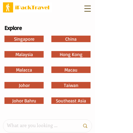
Explore
Singapore
China
Malaysia
Hong Kong
Malacca
Macau
Johor
Taiwan
Johor Bahru
Southeast Asia