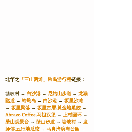
北竿之
「三山两滩」跨岛游行程
链接：
塘岐村 → 
白沙港
 → 
尼姑山步道
 → 
龙猫
隧道
 → 
蛤蜊岛
 → 
白沙港
 → 
坂里沙滩
→ 
坂里聚落
 → 
坂里古厝.黃金地瓜餃
 → 
Abrazo Coffee.⻢祖汉堡
 → 
上村圆环
 → 
壁山观景台
 → 
壁山步道
 → 
塘岐村
 → 
发
师傅.五行地瓜饺
 → 
⻢鼻湾滨海公园
 → 