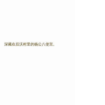
深藏在后沃村里的杨公八使宫。