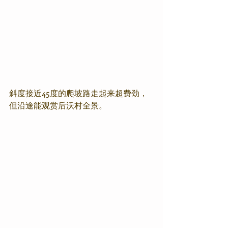
斜度接近45度的爬坡路走起来超费劲，
但沿途能观赏后沃村全景。