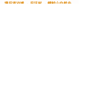
塘后道沙滩
 → 
后沃村
 → 
螺蚌山自然步
道
 → 
海上孔子像
 →
 12据点.百分幸福咖
啡厅
 → 回塘岐村