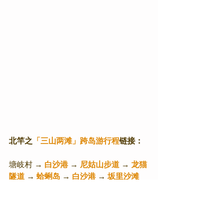
北竿之
「三山两滩」跨岛游行程
链接：
塘岐村 → 
白沙港
 → 
尼姑山步道
 → 
龙猫
隧道
 → 
蛤蜊岛
 → 
白沙港
 → 
坂里沙滩
→ 
坂里聚落
 → 
坂里古厝.黃金地瓜餃
 → 
Abrazo Coffee.⻢祖汉堡
 → 
上村圆环
 → 
壁山观景台
 → 
壁山步道
 → 
塘岐村
 → 
发