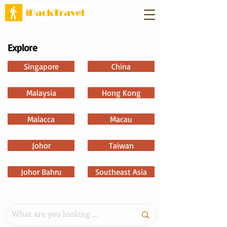
Explore
Singapore
China
Malaysia
Hong Kong
Malacca
Macau
Johor
Taiwan
Johor Bahru
Southeast Asia