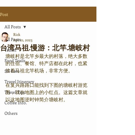
Post
All Posts
Rick
All Posts
Apr 21, 2023
台湾马祖.慢游：北竿.塘岐村
Travel
塘岐村是北竿乡最大的村落，绝大多数
Food Trails
的住宿、餐馆、特产店都在此村，也紧
挨着马祖北竿机场，非常方便。
SG Eats
Travel Itinerary
在复兴路路口能找到下图的塘岐村游览
图，就在地图上的小红点。这篇文章就
Travel Tips
以这地图逆时钟简介塘岐村。
Coffee Info.
Others