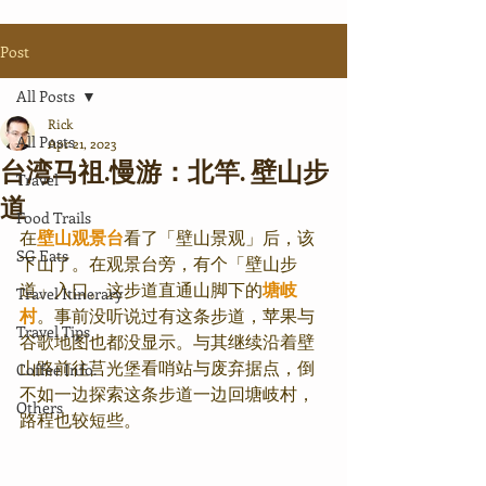
Post
All Posts
Rick
All Posts
Apr 21, 2023
台湾马祖.慢游：北竿. 壁山步
Travel
道
Food Trails
在
壁山观景台
看了「壁山景观」后，该
SG Eats
下山了。在观景台旁，有个「壁山步
道」入口。这步道直通山脚下的
塘岐
Travel Itinerary
村
。事前没听说过有这条步道，苹果与
Travel Tips
谷歌地图也都没显示。与其继续沿着壁
山路前往莒光堡看哨站与废弃据点，倒
Coffee Info.
不如一边探索这条步道一边回塘岐村，
Others
路程也较短些。