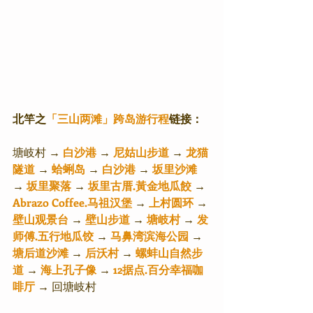
北竿之
「三山两滩」跨岛游行程
链接：
塘岐村 → 
白沙港
 → 
尼姑山步道
 → 
龙猫
隧道
 → 
蛤蜊岛
 → 
白沙港
 → 
坂里沙滩
→ 
坂里聚落
 → 
坂里古厝.黃金地瓜餃
 → 
Abrazo Coffee.⻢祖汉堡
 → 
上村圆环
 → 
壁山观景台
 → 
壁山步道
 → 
塘岐村
 → 
发
师傅.五行地瓜饺
 → 
⻢鼻湾滨海公园
 → 
塘后道沙滩
 → 
后沃村
 → 
螺蚌山自然步
道
 → 
海上孔子像
 →
 12据点.百分幸福咖
啡厅
 → 回塘岐村