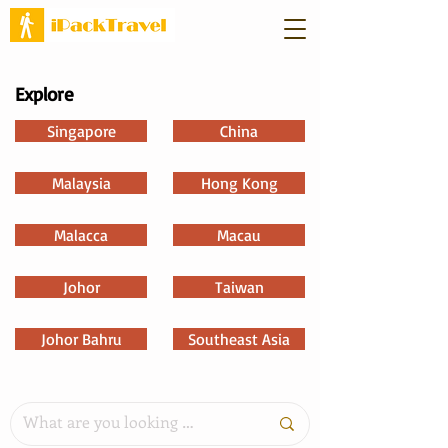
Explore
Singapore
China
Malaysia
Hong Kong
Malacca
Macau
Johor
Taiwan
Johor Bahru
Southeast Asia